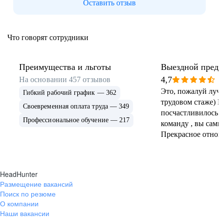
Оставить отзыв
Что говорят сотрудники
Преимущества и льготы
Выездной пред
4,7
На основании
457
отзывов
Это, пожалуй лу
Гибкий рабочий график — 362
трудовом стаже)
Своевременная оплата труда — 349
посчастливилось
Профессиональное обучение — 217
команду , вы сам
Прекрасное отно
сопровождение и
первые дни рабо
понравилась сво
HeadHunter
платформа реком
Размещение вакансий
дальше ей польз
Поиск по резюме
никаких проблем 
О компании
прозрачно и пон
Наши вакансии