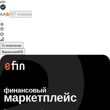
efin
4,4
457 отзывов
·
О компании
Вакансии
400
финансовый
маркетплейс